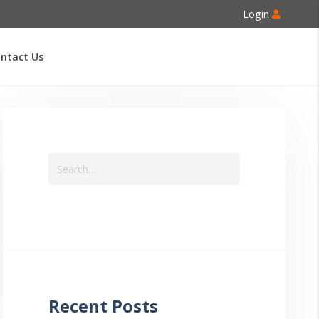
Login
ntact Us
Recent Posts