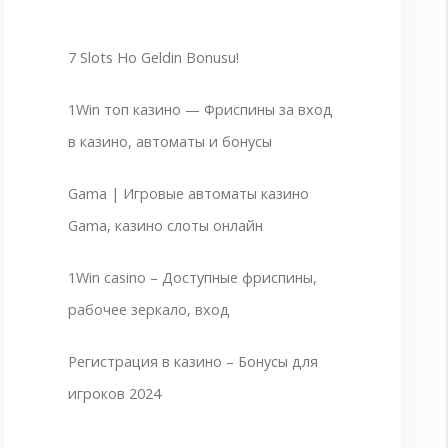
7 Slots Ho Geldin Bonusu!
1Win топ казино — Фриспины за вход
в казино, автоматы и бонусы
Gama | Игровые автоматы казино
Gama, казино слоты онлайн
1Win casino – Доступные фриспины,
рабочее зеркало, вход
Регистрация в казино – Бонусы для
игроков 2024