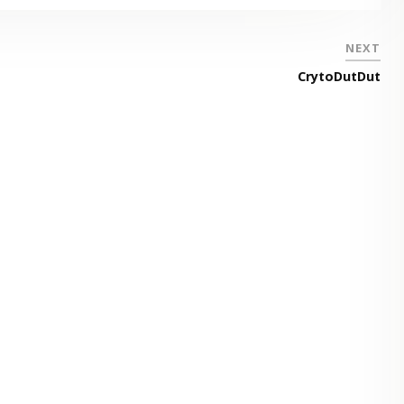
NEXT
CrytoDutDut