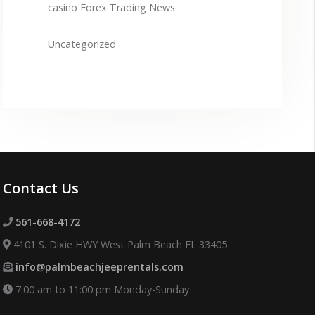
casino
Forex Trading
News
Uncategorized
Contact Us
561-668-4172
4101 S. Dixie HWY West Palm Beach FL 33405
info@palmbeachjeeprentals.com
7:00 am to 11:00 pm Monday-Sunday