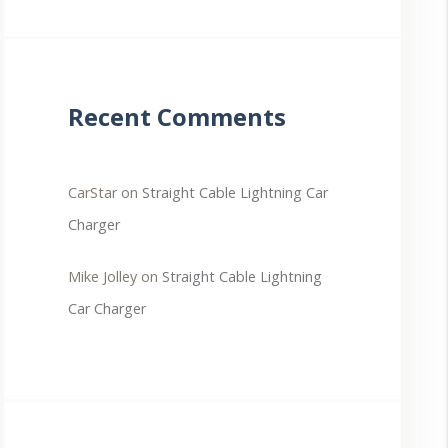
Recent Comments
CarStar
on
Straight Cable Lightning Car
Charger
Mike Jolley
on
Straight Cable Lightning
Car Charger