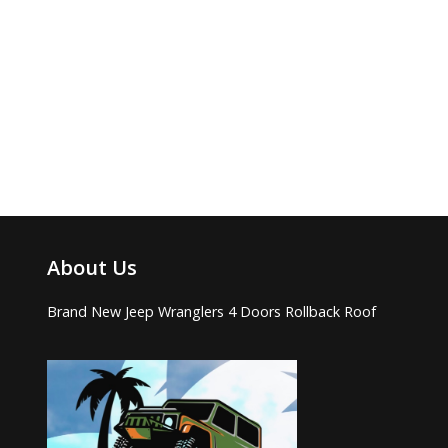
About Us
Brand New Jeep Wranglers 4 Doors Rollback Roof