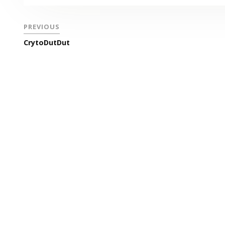
PREVIOUS
CrytoDutDut