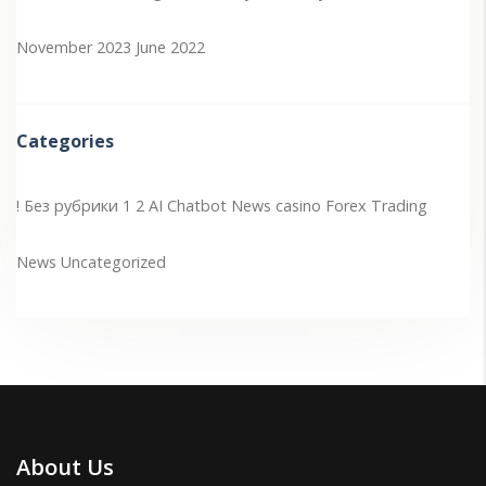
November 2023
June 2022
Categories
! Без рубрики
1
2
AI Chatbot News
casino
Forex Trading
News
Uncategorized
About Us