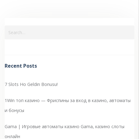
Recent Posts
7 Slots Ho Geldin Bonusu!
1Win топ казино — Фриспины за вход в казино, автоматы
и бонусы
Gama | Игровые автоматы казино Gama, казино слоты
онлайн