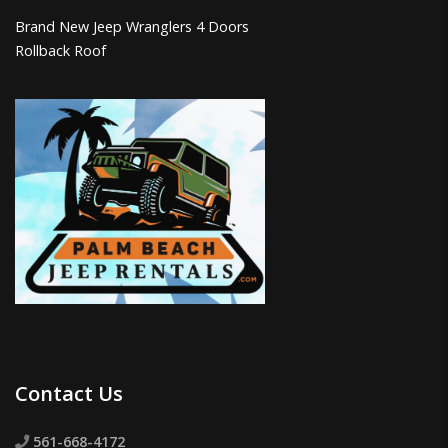
Brand New Jeep Wranglers 4 Doors
Rollback Roof
Contact Us
561-668-4172