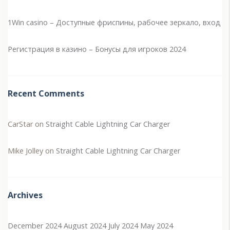
1Win casino – Доступные фриспины, рабочее зеркало, вход
Регистрация в казино – Бонусы для игроков 2024
Recent Comments
CarStar
on
Straight Cable Lightning Car Charger
Mike Jolley
on
Straight Cable Lightning Car Charger
Archives
December 2024
August 2024
July 2024
May 2024