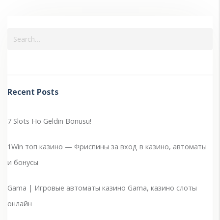
Recent Posts
7 Slots Ho Geldin Bonusu!
1Win топ казино — Фриспины за вход в казино, автоматы
и бонусы
Gama | Игровые автоматы казино Gama, казино слоты
онлайн