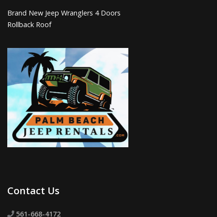
Brand New Jeep Wranglers 4 Doors
Rollback Roof
Contact Us
561-668-4172