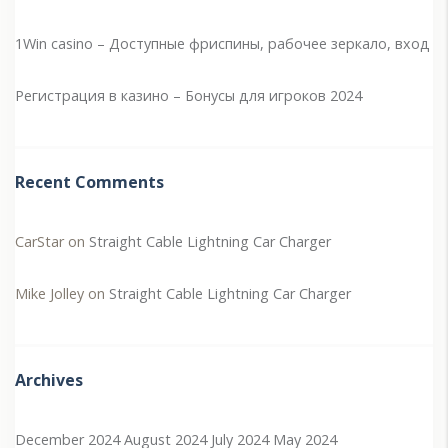
1Win casino – Доступные фриспины, рабочее зеркало, вход
Регистрация в казино – Бонусы для игроков 2024
Recent Comments
CarStar
on
Straight Cable Lightning Car Charger
Mike Jolley
on
Straight Cable Lightning Car Charger
Archives
December 2024
August 2024
July 2024
May 2024