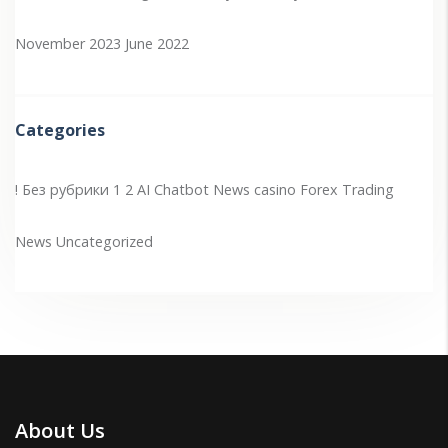
November 2023
June 2022
Categories
! Без рубрики
1
2
AI Chatbot News
casino
Forex Trading
News
Uncategorized
About Us