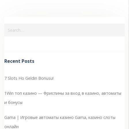
Recent Posts
7 Slots Ho Geldin Bonusu!
1Win топ казино — Фриспины за вход в казино, автоматы
и бонусы
Gama | Игровые автоматы казино Gama, казино слоты
онлайн