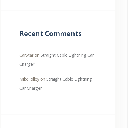
Recent Comments
CarStar
on
Straight Cable Lightning Car
Charger
Mike Jolley
on
Straight Cable Lightning
Car Charger