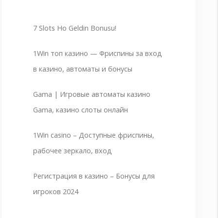
7 Slots Ho Geldin Bonusu!
1Win топ казино — Фриспины за вход
в казино, автоматы и бонусы
Gama | Игровые автоматы казино
Gama, казино слоты онлайн
1Win casino – Доступные фриспины,
рабочее зеркало, вход
Регистрация в казино – Бонусы для
игроков 2024