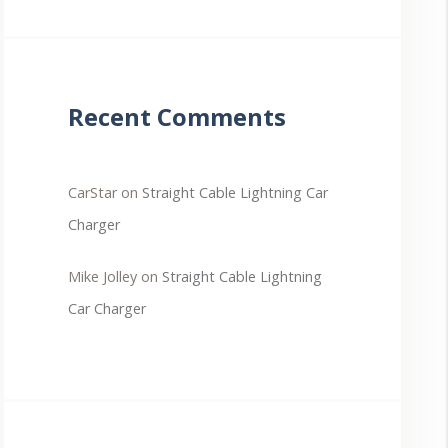
Recent Comments
CarStar
on
Straight Cable Lightning Car
Charger
Mike Jolley
on
Straight Cable Lightning
Car Charger