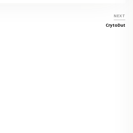
NEXT
CrytoDut