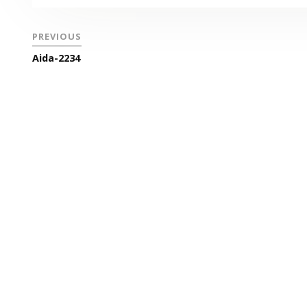
PREVIOUS
Aida-2234