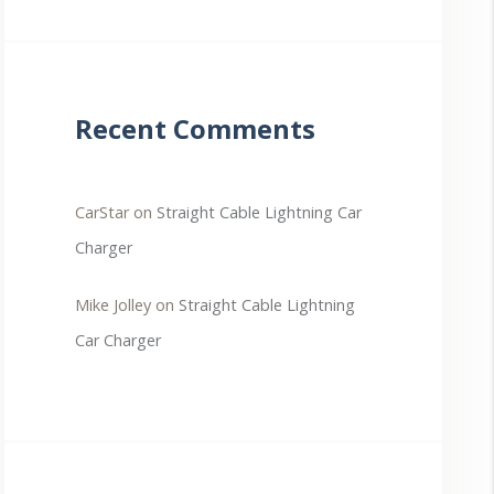
Recent Comments
CarStar
on
Straight Cable Lightning Car
Charger
Mike Jolley
on
Straight Cable Lightning
Car Charger