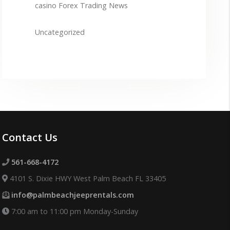
casino
Forex Trading
News
Uncategorized
Contact Us
561-668-4172
4101 S. Dixie HWY West Palm Beach FL 33405
info@palmbeachjeeprentals.com
7:00 am to 11:00 pm Monday-Sunday