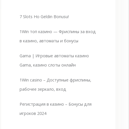
7 Slots Ho Geldin Bonusu!
1Win топ казино — Фриспины за вход
в казино, автоматы и бонусы
Gama | Игровые автоматы казино
Gama, казино слоты онлайн
1Win casino – Доступные фриспины,
рабочее зеркало, вход
Регистрация в казино – Бонусы для
игроков 2024