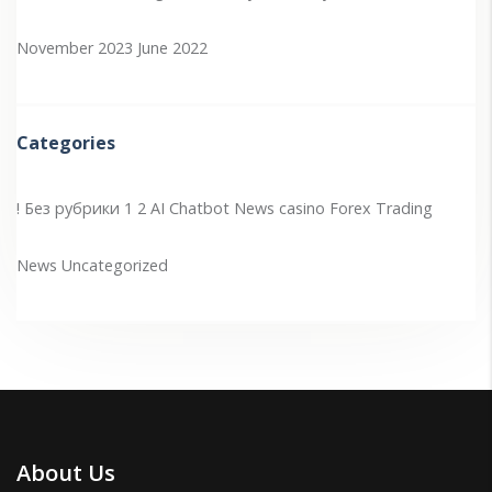
November 2023
June 2022
Categories
! Без рубрики
1
2
AI Chatbot News
casino
Forex Trading
News
Uncategorized
About Us