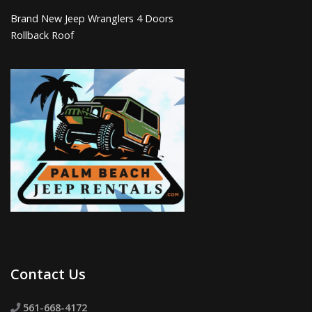
Brand New Jeep Wranglers 4 Doors
Rollback Roof
Contact Us
561-668-4172