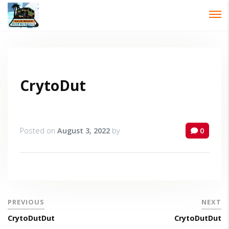
Password :
Login
CrytoDut
Posted on
August 3, 2022
by
0
PREVIOUS
NEXT
CrytoDutDut
CrytoDutDut