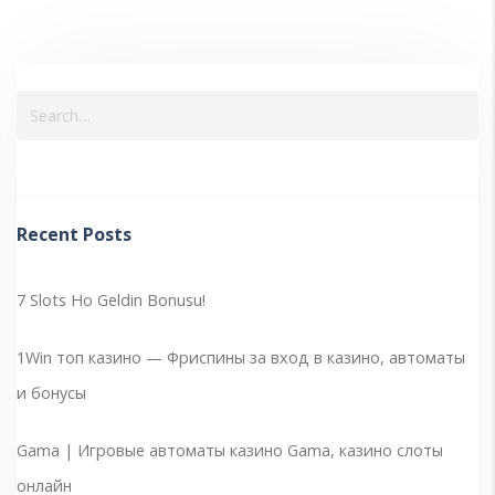
Recent Posts
7 Slots Ho Geldin Bonusu!
1Win топ казино — Фриспины за вход в казино, автоматы
и бонусы
Gama | Игровые автоматы казино Gama, казино слоты
онлайн