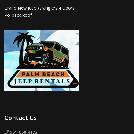
Brand New Jeep Wranglers 4 Doors
Rollback Roof
Contact Us
561-668-4172