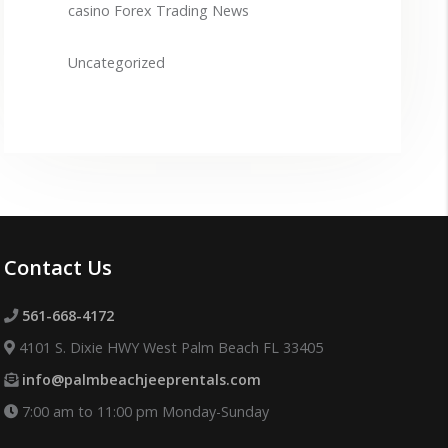
casino
Forex Trading
News
Uncategorized
Contact Us
561-668-4172
4101 S. Dixie HWY West Palm Beach FL 33405
info@palmbeachjeeprentals.com
7:00 am to 11:00 pm Monday-Sunday