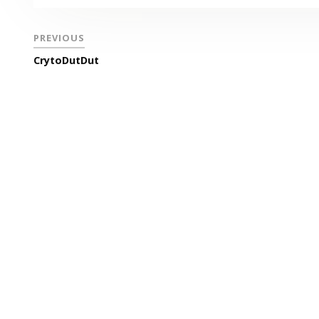
PREVIOUS
CrytoDutDut