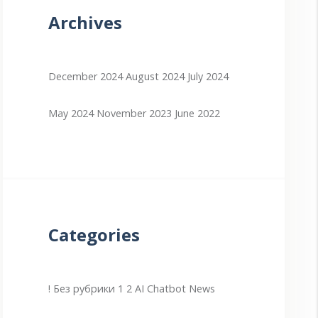
Archives
December 2024
August 2024
July 2024
May 2024
November 2023
June 2022
Categories
! Без рубрики
1
2
AI Chatbot News