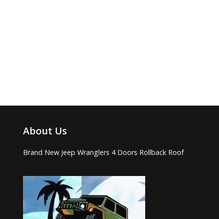
About Us
Brand New Jeep Wranglers 4 Doors Rollback Roof