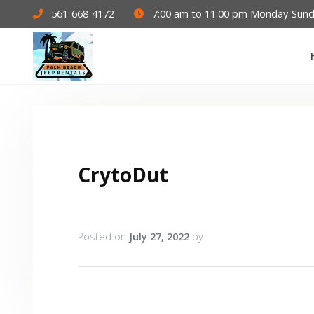
561-668-4172
7:00 am to 11:00 pm Monday-Sun
CrytoDut
Posted on
July 27, 2022
by