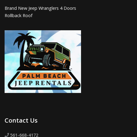
Brand New Jeep Wranglers 4 Doors
Rollback Roof
Contact Us
561-668-4172