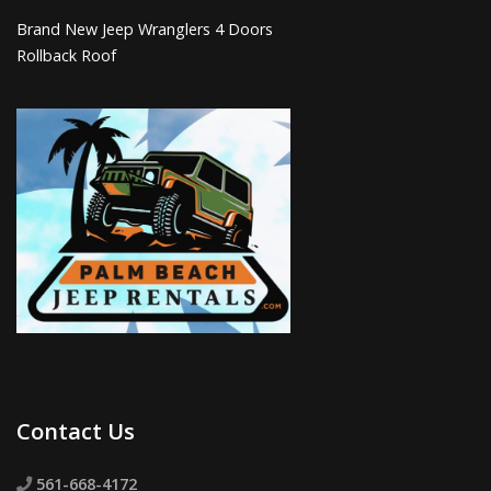
Brand New Jeep Wranglers 4 Doors
Rollback Roof
Contact Us
561-668-4172