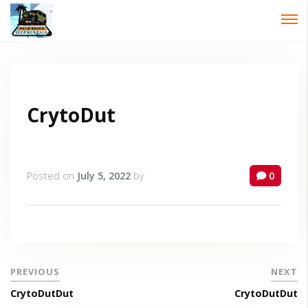
Password :
Login
CrytoDut
Posted on
July 5, 2022
by
0
PREVIOUS
NEXT
CrytoDutDut
CrytoDutDut