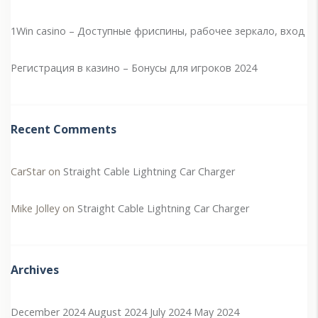
1Win casino – Доступные фриспины, рабочее зеркало, вход
Регистрация в казино – Бонусы для игроков 2024
Recent Comments
CarStar
on
Straight Cable Lightning Car Charger
Mike Jolley
on
Straight Cable Lightning Car Charger
Archives
December 2024
August 2024
July 2024
May 2024