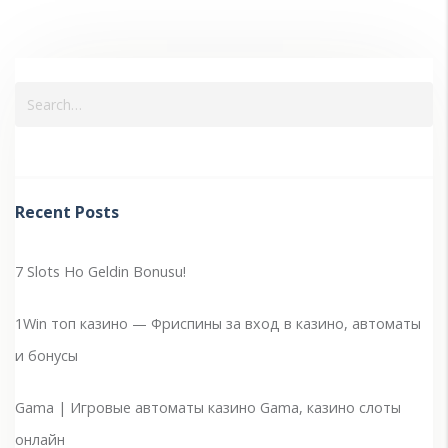
Recent Posts
7 Slots Ho Geldin Bonusu!
1Win топ казино — Фриспины за вход в казино, автоматы
и бонусы
Gama | Игровые автоматы казино Gama, казино слоты
онлайн