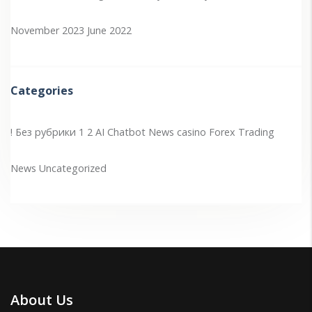
November 2023
June 2022
Categories
! Без рубрики
1
2
AI Chatbot News
casino
Forex Trading
News
Uncategorized
About Us