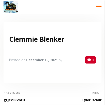
Password :
Login
Clemmie Blenker
Posted on
December 19, 2021
by
0
PREVIOUS
NEXT
gfJCxIlRVhOt
Tyler Oclair