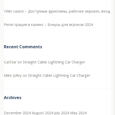
1Win casino – Доступные фриспины, рабочее зеркало, вход
Регистрация в казино – Бонусы для игроков 2024
Recent Comments
CarStar
on
Straight Cable Lightning Car Charger
Mike Jolley
on
Straight Cable Lightning Car Charger
Archives
December 2024
August 2024
July 2024
May 2024