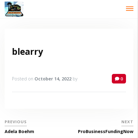
Password :
Login
blearry
Posted on
October 14, 2022
by
0
PREVIOUS
NEXT
Adela Boehm
ProBusinessFundingNow