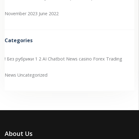
November 2023
June 2022
Categories
! Без рубрики
1
2
AI Chatbot News
casino
Forex Trading
News
Uncategorized
About Us