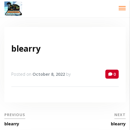
Password :
Login
blearry
Posted on
October 8, 2022
by
0
PREVIOUS
NEXT
blearry
blearry