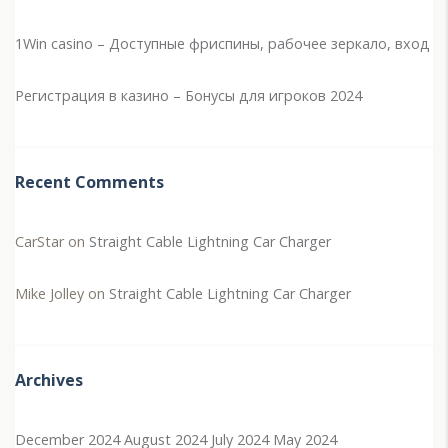
1Win casino – Доступные фриспины, рабочее зеркало, вход
Регистрация в казино – Бонусы для игроков 2024
Recent Comments
CarStar
on
Straight Cable Lightning Car Charger
Mike Jolley
on
Straight Cable Lightning Car Charger
Archives
December 2024
August 2024
July 2024
May 2024