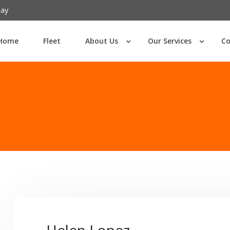
Password :
day
Home
Fleet
About Us
Our Services
Co
Login