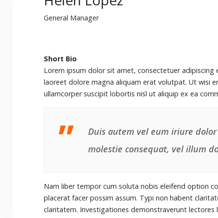
Helen Lopez
General Manager
Short Bio
Lorem ipsum dolor sit amet, consectetuer adipiscing 
laoreet dolore magna aliquam erat volutpat. Ut wisi e
ullamcorper suscipit lobortis nisl ut aliquip ex ea c
Duis autem vel eum iriure dolor 
molestie consequat, vel illum dol
Nam liber tempor cum soluta nobis eleifend option c
placerat facer possim assum. Typi non habent claritatem
claritatem. Investigationes demonstraverunt lectores l