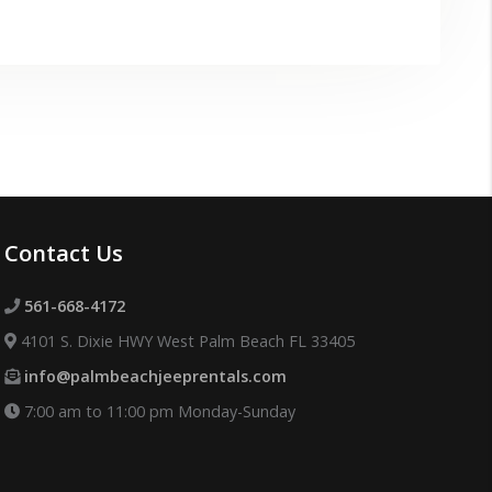
Contact Us
561-668-4172
4101 S. Dixie HWY West Palm Beach FL 33405
info@palmbeachjeeprentals.com
7:00 am to 11:00 pm Monday-Sunday