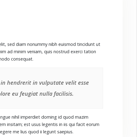
elit, sed diam nonummy nibh euismod tincidunt ut
nim ad minim veniam, quis nostrud exerci tation
ommodo consequat.
in hendrerit in vulputate velit esse
ore eu feugiat nulla facilisis.
ongue nihil imperdiet doming id quod mazim
 insitam; est usus legentis in iis qui facit eorum
egere me lius quod ii legunt saepius.