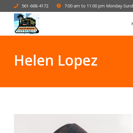
561-668-4172
7:00 am to 11:00 pm Monday-Sun
Helen Lopez